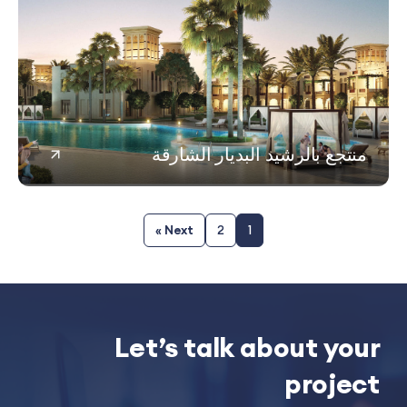
جع بالرشيد البديار الشارقة
Next »
2
1
Let’s talk about y
proj