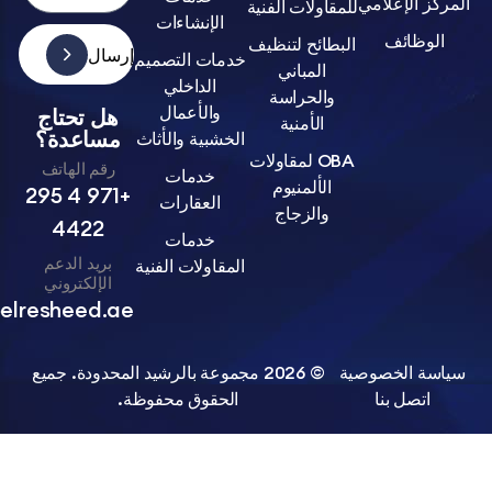
الإعلامي
للمقاولات الفنية
الإنشاءات
ظائف
البطائح لتنظيف
إرسال
خدمات التصميم
المباني
الداخلي
والحراسة
والأعمال
هل تحتاج
الأمنية
مساعدة؟
الخشبية والأثاث
OBA لمقاولات
رقم الهاتف
خدمات
الألمنيوم
+971 4 295
العقارات
والزجاج
4422
خدمات
بريد الدعم
المقاولات الفنية
الإلكتروني
info@belresheed.ae
 الخصوصية
© 2026 مجموعة بالرشيد المحدودة. جميع
صل بنا
الحقوق محفوظة.