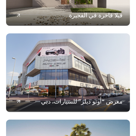
ا فاخرة في الفجيرة
ض “أوتو ديلز” للسيارات، دبي