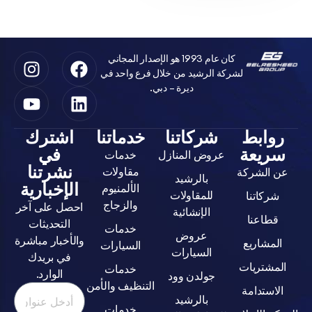
كان عام 1993 هو الإصدار المجاني
لشركة الرشيد من خلال فرع واحد في
ديرة – دبي.
ابط
شركاتنا
خدماتنا
اشترك
يعة
في
عروض المنازل
خدمات
نشرتنا
مقاولات
لشركة
بالرشيد
الإخبارية
الألمنيوم
للمقاولات
اتنا
والزجاج
احصل على آخر
الإنشائية
عنا
التحديثات
خدمات
عروض
والأخبار مباشرة
اريع
السيارات
السيارات
في بريدك
تريات
خدمات
الوارد.
جولدن وود
التنظيف والأمن
تدامة
بالرشيد
خدمات