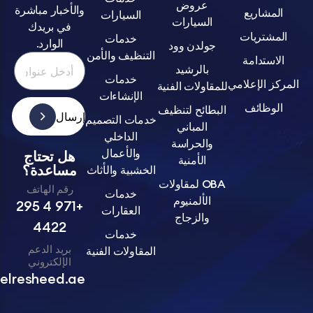
عروض
والأخبار مباشرة
اريع
السيارات
السيارات
في بريدك
تريات
خدمات
الوارد.
جولدن وود
التنظيف والأمن
تدامة
بالرشيد
خدمات
الإعلامي
للمقاولات الفنية
الإنشاءات
ظائف
البطائح لتنظيف
إرسال
خدمات التصميم
المباني
الداخلي
والحراسة
والأعمال
هل تحتاج
الأمنية
مساعدة؟
الخشبية والأثاث
OBA لمقاولات
رقم الهاتف
خدمات
الألمنيوم
+971 4 295
العقارات
والزجاج
4422
خدمات
بريد الدعم
المقاولات الفنية
الإلكتروني
info@belresheed.ae