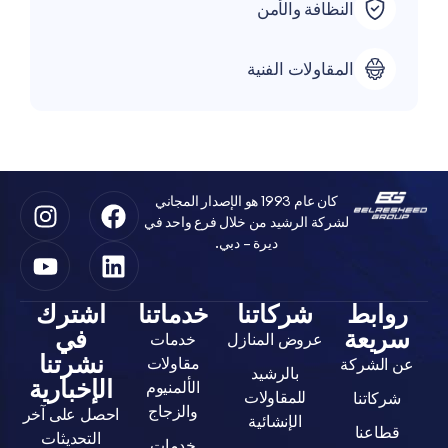
النظافة والأمن
المقاولات الفنية
كان عام 1993 هو الإصدار المجاني
لشركة الرشيد من خلال فرع واحد في
ديرة – دبي.
ابط
شركاتنا
خدماتنا
اشترك
يعة
في
عروض المنازل
خدمات
نشرتنا
مقاولات
لشركة
بالرشيد
الإخبارية
الألمنيوم
للمقاولات
اتنا
والزجاج
احصل على آخر
الإنشائية
عنا
التحديثات
خدمات