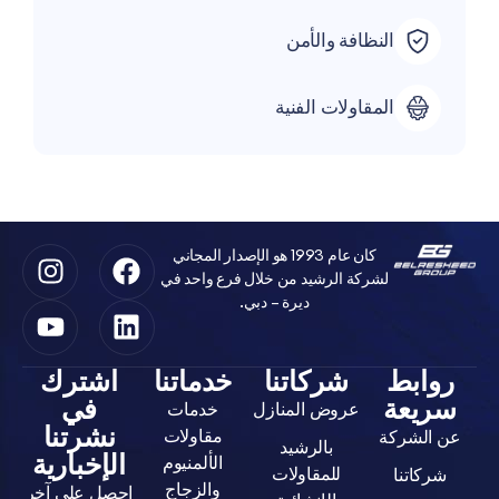
النظافة والأمن
المقاولات الفنية
كان عام 1993 هو الإصدار المجاني
لشركة الرشيد من خلال فرع واحد في
ديرة – دبي.
ابط
شركاتنا
خدماتنا
اشترك
يعة
في
عروض المنازل
خدمات
نشرتنا
مقاولات
لشركة
بالرشيد
الإخبارية
الألمنيوم
للمقاولات
اتنا
والزجاج
احصل على آخر