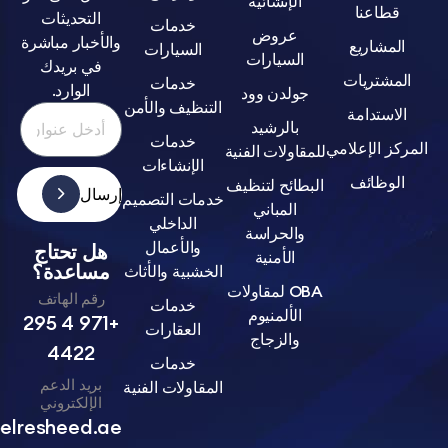
الإنشائية
عنا
التحديثات
خدمات
عروض
والأخبار مباشرة
اريع
السيارات
السيارات
في بريدك
تريات
خدمات
الوارد.
جولدن وود
التنظيف والأمن
تدامة
بالرشيد
خدمات
الإعلامي
للمقاولات الفنية
الإنشاءات
ظائف
البطائح لتنظيف
إرسال
خدمات التصميم
المباني
الداخلي
والحراسة
والأعمال
هل تحتاج
الأمنية
مساعدة؟
الخشبية والأثاث
OBA لمقاولات
رقم الهاتف
خدمات
الألمنيوم
+971 4 295
العقارات
والزجاج
4422
خدمات
بريد الدعم
المقاولات الفنية
الإلكتروني
info@belresheed.ae