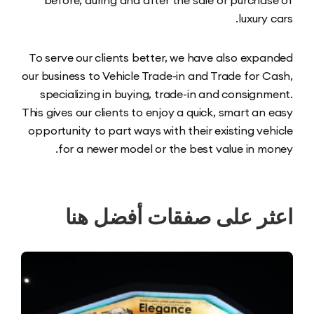
before, during and after the sale or purcha
luxury
To serve our clients better, we have also exp
our business to Vehicle Trade-in and Trade for 
specializing in buying, trade-in and consign
This gives our clients to enjoy a quick, smart an
opportunity to part ways with their existing ve
for a newer model or the best value in m
ر على صفقات أفضل هنا