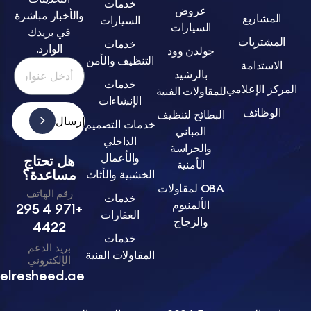
خدمات
عروض
والأخبار مباشرة
اريع
السيارات
السيارات
في بريدك
تريات
خدمات
الوارد.
جولدن وود
التنظيف والأمن
تدامة
بالرشيد
خدمات
الإعلامي
للمقاولات الفنية
الإنشاءات
ظائف
البطائح لتنظيف
إرسال
خدمات التصميم
المباني
الداخلي
والحراسة
والأعمال
هل تحتاج
الأمنية
مساعدة؟
الخشبية والأثاث
OBA لمقاولات
رقم الهاتف
خدمات
الألمنيوم
+971 4 295
العقارات
والزجاج
4422
خدمات
بريد الدعم
المقاولات الفنية
الإلكتروني
info@belresheed.ae