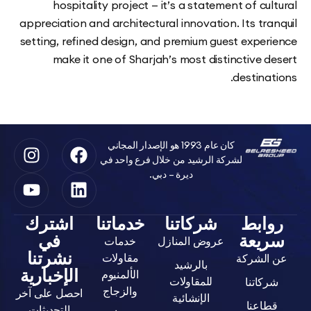
hospitality project — it’s a statement of c
appreciation and architectural innovation. Its t
setting, refined design, and premium guest expe
make it one of Sharjah’s most distinctive 
destin
كان عام 1993 هو الإصدار المجاني
لشركة الرشيد من خلال فرع واحد في
ديرة – دبي.
ابط
شركاتنا
خدماتنا
اشترك
يعة
في
عروض المنازل
خدمات
نشرتنا
مقاولات
لشركة
بالرشيد
الإخبارية
الألمنيوم
للمقاولات
اتنا
والزجاج
احصل على آخر
الإنشائية
عنا
التحديثات