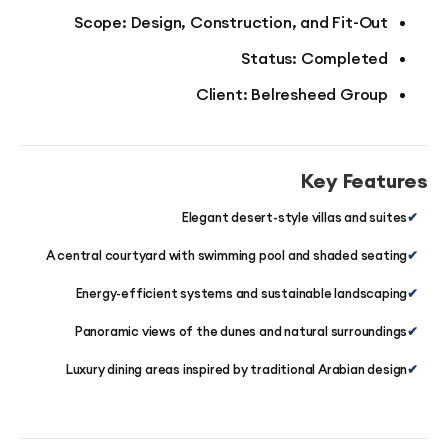
Scope: Design, Construction, and Fit-Ou
Status: Complete
Client: Belresheed Grou
Key Fea
Elegant desert-style villas and su
A central courtyard with swimming pool and shaded sea
Energy-efficient systems and sustainable landsca
Panoramic views of the dunes and natural surround
Luxury dining areas inspired by traditional Arabian de